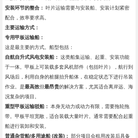
安装环节的整合：
叶片运输需要与安装船、安装计划紧密
配合，效率要求高。
主要运输方式：
专用甲板运输船：
这是最主要的方式。船型包括：
自航自升式风电安装船：
这类船集运输、起重、安装功能
于一体。甲板上可装载多套风机部件（包括叶片），航行到
风场后，利用自身的桩腿抬升船体，在稳定状态下进行吊装
作业。是
最高效
但
最昂贵
的解决方案，尤其适合离岸远、海
况复杂的项目。
重型甲板运输驳船：
本身无动力或动力有限，需要拖轮拖
带。甲板平坦宽敞，适合装载大量叶片。通常需要配合起重
船进行装卸和安装。
普通杂货船/多用途船 (改装)：
部分项目会租用改装后具备