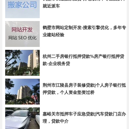
就近派车
鹤壁市网站定制开发-搜索引擎优化，多年专
业建站经验
杭州二手房银行抵押贷款%房产银行抵押贷
款-企业税务贷
荆州市江陵县房子装修贷款|个人房子银行抵
押贷款，个人资金垫资过桥
嘉峪关市抵押车子应急贷款|汽车贷款门店办
理，贷款中介