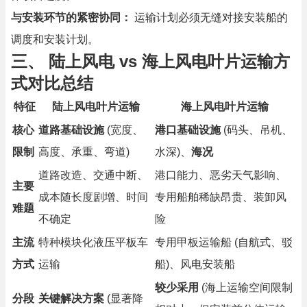
与安装环节的紧密协同：
运输计划必须无缝对接安装船的
调度和安装计划。
三、 陆上风电 vs 海上风电叶片运输方
式对比总结
特征
陆上风电叶片运输
海上风电叶片运输
核心
道路基础设施
(宽度、
港口基础设施
(码头、吊机、
限制
高度、承重、弯道)
水深)、
海况
道路改造、交通中断、
港口能力、恶劣天气影响、
主要
成本随长度剧增、时间
专用船舶稀缺昂贵、装卸风
难题
不确定
险
主流
特种模块化液压平板车
专用甲板运输船 (自航式、驳
方式
运输
船)、风电安装船
较少采用
(海上运输空间限制
分段
关键解决方案
(显著降