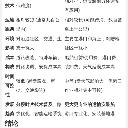
相对小，但安装前分体运输
技术
低难度)
有应用)
运输
相对较短 (通常几百公
相对较长 (可能跨海、数百甚
距离
里内)
至上千公里)
环境
对沿途社区、交通、生
主要在港口和海上，对陆地
影响
态干扰大
社区干扰小
成本
道路改造、特殊车辆、
船舶租赁/使用费、港口费、
构成
封路协调、安保成本高
装卸费、天气延误成本高
时间
较低 (易受路况、审
中等 (受天气影响大，但港口
可控
批、交通影响)
作业相对集中可控)
性
发展
分段叶片技术普及
、路
更大更专业的运输安装船
、
趋势
线优化、智能运输系统
港口专业化、安装基地港
结论